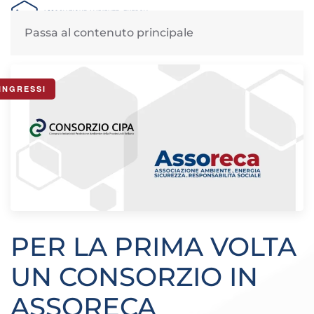
MENU
Passa al contenuto principale
News di Assoreca: mercoledì, 7 Settembre 2022
INGRESSI
PER LA PRIMA VOLTA
UN CONSORZIO IN
ASSORECA