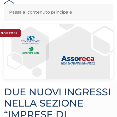
MENU
Passa al contenuto principale
News di Assoreca: lunedì, 6 Ottobre 2025
INGRESSI
DUE NUOVI INGRESSI
NELLA SEZIONE
“IMPRESE DI