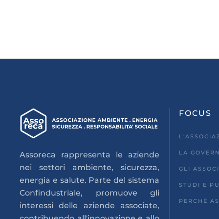
FOCUS
L'ASSOCIA
LA GOVER
Assoreca rappresenta le aziende
nei settori ambiente, sicurezza,
GLI ASSOCI
energia e salute. Parte del sistema
STUDI E P
Confindustriale, promuove gli
PERCHÈ AS
interessi delle aziende associate,
contribuendo all'innovazione e allo