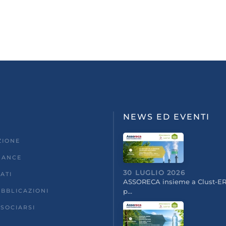
NEWS ED EVENTI
ZIONE
NANCE
30 LUGLIO 2026
ATI
ASSORECA insieme a Clust-ER
UBBLICAZIONI
p…
SOCIARSI