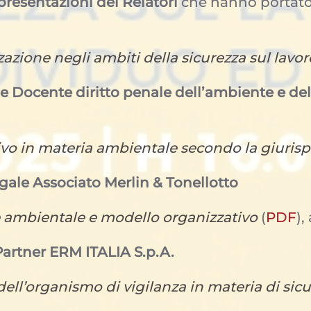
presentazioni dei Relatori
che hanno portato i
zione negli ambiti della sicurezza sul lavo
e Docente diritto penale dell’ambiente e della
ivo in materia ambientale secondo la giuris
egale Associato Merlin & Tonellotto
one ambientale e modello organizzativo
(
PDF
),
Partner ERM ITALIA S.p.A.
 dell’organismo di vigilanza in materia di sic