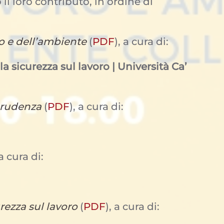
l loro contributo, in ordine di
ro e dell’ambiente
(
PDF
), a cura di:
 sicurezza sul lavoro | Università Ca’
prudenza
(
PDF
), a cura di:
 a cura di:
urezza sul lavoro
(
PDF
), a cura di: