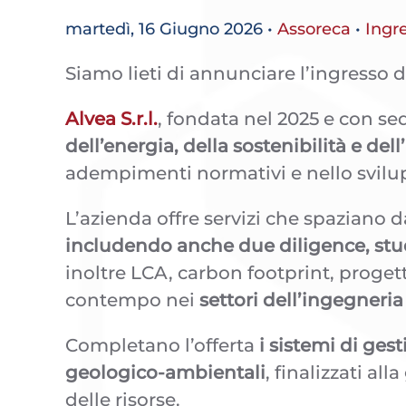
martedì, 16 Giugno 2026
•
Assoreca
•
Ingre
Siamo lieti di annunciare l’ingresso d
Alvea S.r.l.
, fondata nel 2025 e con s
dell’energia, della sostenibilità e del
adempimenti normativi e nello svilup
L’azienda offre servizi che spaziano d
includendo anche due diligence, stu
inoltre LCA, carbon footprint, proget
contempo nei
settori dell’ingegneria
Completano l’offerta
i sistemi di ges
geologico-ambientali
, finalizzati al
delle risorse.