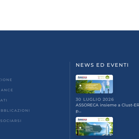
NEWS ED EVENTI
ZIONE
NANCE
30 LUGLIO 2026
ATI
ASSORECA insieme a Clust-ER
UBBLICAZIONI
p…
SOCIARSI