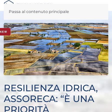
MENU
Passa al contenuto principale
News di Assoreca: giovedì, 13 Novembre 2025
NEW
RESILIENZA IDRICA,
ASSORECA: “È UNA
PRIORITÀ