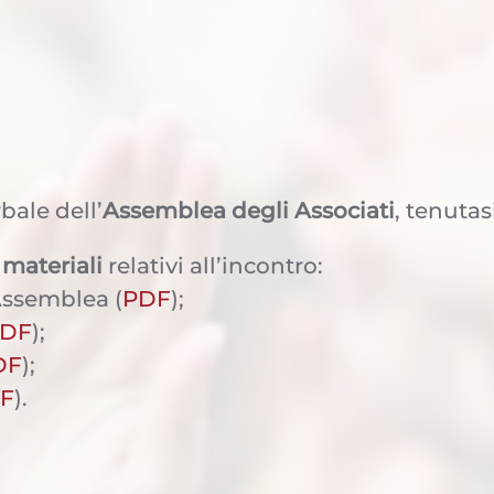
rbale dell’
Assemblea degli Associati
, tenutasi
i
materiali
relativi all’incontro:
’Assemblea (
PDF
);
DF
);
DF
);
F
).